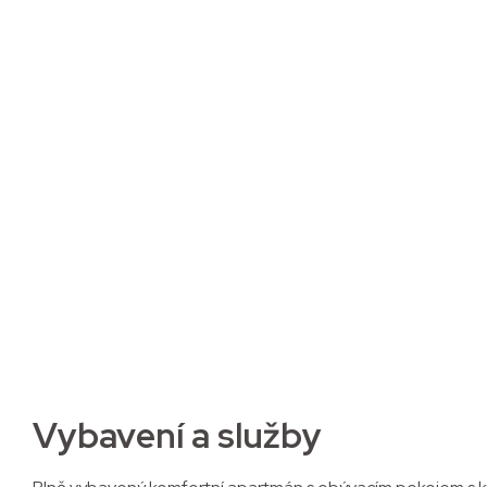
Byt 2D2
Plně vybavený a servisovaný byt v Rezidenci B
Vybavení a služby