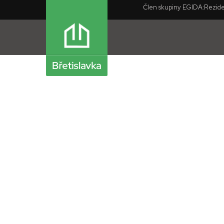
Člen skupiny EGIDA:
Rezide
Interiér: Skandinávský styl