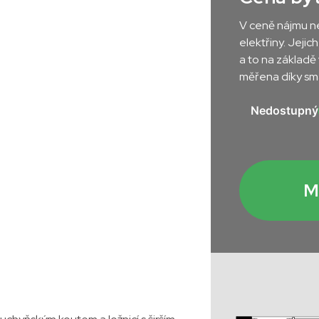
V ceně nájmu ne
elektřiny. Jeji
a to na základě
měřena díky sma
Nedostupný
řetislavka
M