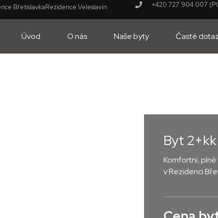
+420 727 904 007 (PO
nce Břetislavka
Rezidence Veleslavín
Úvod
O nás
Naše byty
Časté dota
Byt 2+kk 
Komfortní, pln
v Rezidenci Bře
Cena byt