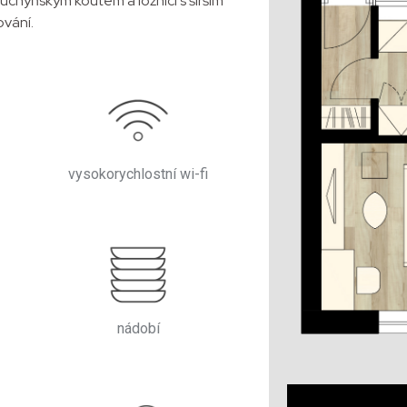
chyňským koutem a ložnicí s širším
vání.
vysokorychlostní wi-fi
nádobí