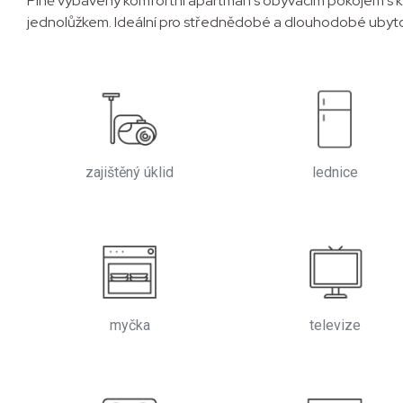
Plně vybavený komfortní apartmán s obývacím pokojem s ku
jednolůžkem. Ideální pro střednědobé a dlouhodobé ubyto
zajištěný úklid
lednice
myčka
televize