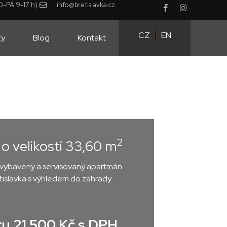
-PÁ 9-17 h)
info@bretislavka.cz
CZ
EN
zy
Blog
Kontakt
2
o velikosti 33,60 m
ě vybavený a servisovaný apartmán
tislavka s výhledem do zahrady.
u 21.500 Kč s DPH