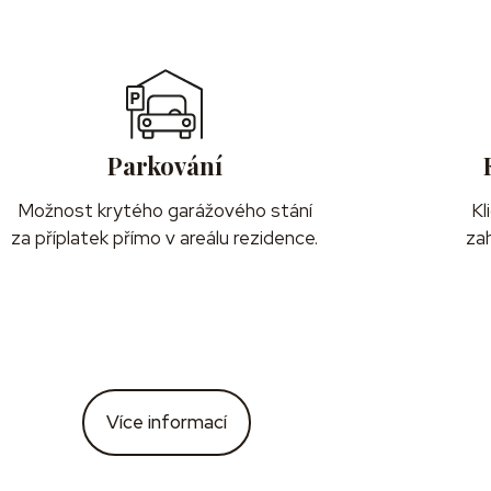
Parkování
Možnost krytého garážového stání
Kl
za příplatek přímo v areálu rezidence.
za
Více informací